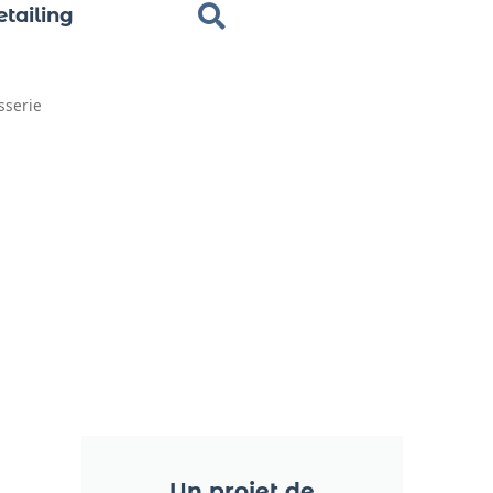
tailing
sserie
Un projet de