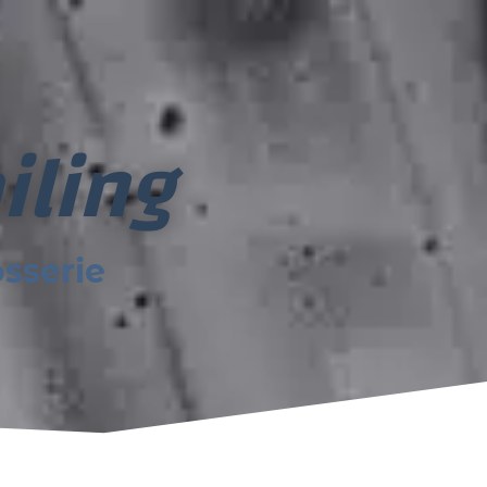
iling
sserie