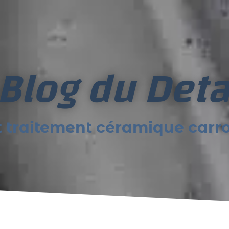
 Blog du Deta
t traitement céramique carro