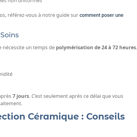
ones non uniformes
tos, référez-vous à notre guide sur
comment poser une
 Soins
ue nécessite un temps de
polymérisation de 24 à 72 heures
midité
 après
7 jours
. C’est seulement après ce délai que vous
raitement.
ection Céramique : Conseils