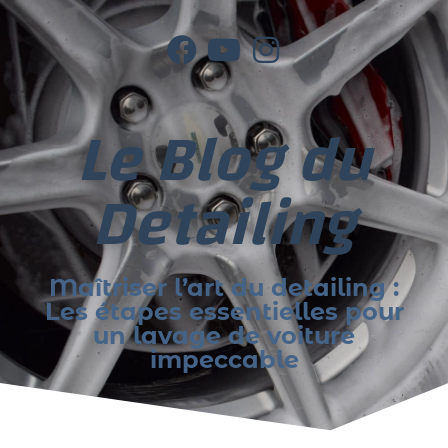
Le Blog du
Detailing
Maîtriser l’art du detailing :
Les étapes essentielles pour
un lavage de voiture
impeccable