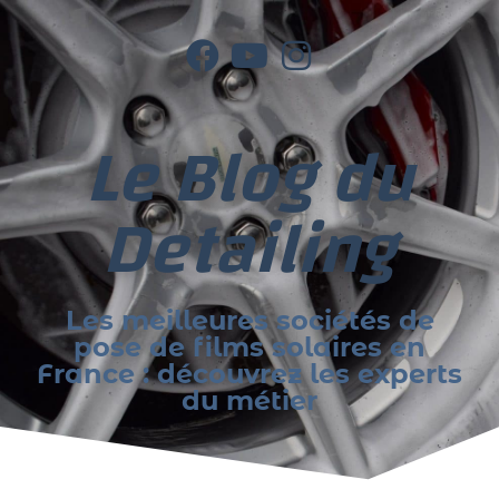
Le Blog du
Detailing
Les meilleures sociétés de
pose de films solaires en
France : découvrez les experts
du métier