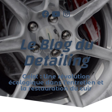
Le Blog du
Detailing
Geist : Une révolution
écologique dans l’entretien et
la restauration du cuir