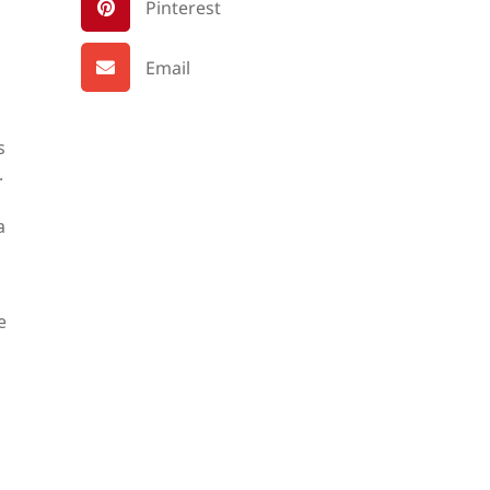
Pinterest
Email
s
.
a
e