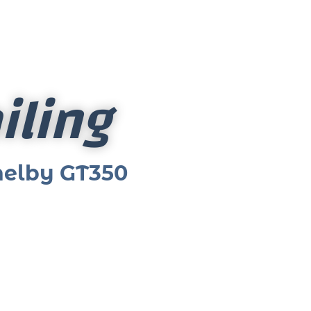
iling
helby GT350