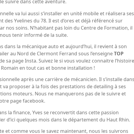
e suivre dans cette aventure.
elle va lui aussi s’installer en unité mobile et réalisera ses
 des Yvelines du 78. Il est d’ores et déjà référencé sur
r nos soins. N’habitant pas loin du Centre de Formation, il
ous tenir informé de la suite.
ns dans la mécanique auto et aujourd’hui, il revient à son
etailer au Nord de Clermont Ferrand sous l’enseigne
TOP
 de sa page Insta. Suivez le si vous voulez connaitre l’histoir
e Romain en tout cas et bonne installation !
sionnelle après une carrière de mécanicien. Il s’installe dan
 et va proposer à la fois des prestations de detailing à ses
ions moteurs. Nous ne manquerons pas de le suivre et
otre page facebook.
ans la finance, Yves se reconvertit dans cette passion
aller d’ici quelques mois dans le département du Haut Rhin.
ite et comme vous le savez maintenant, nous les suivrons