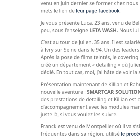
venu en Juin dernier se former chez nous 
mets le lien de
.
leur page facebook
Je vous présente Luca, 23 ans, venu de Belg
peu, sous l’enseigne
LETA WASH.
Nous lui 
C’est au tour de Julien. 35 ans. Il est salar
à Ivry sur Seine dans le 94. Un des leaders
Après la pose de films teintés, le coverin
créé un département « detailing » où Julie
dédié. En tout cas, moi, j’ai hâte de voir la s
Présentation maintenant de Killian et Rah
nouvelle aventure :
SMARTCAR SOLUTIO
des prestations de detailing et Killian est 
d’accompagnement avec les modules marke
juste là, si vous voulez les suivre.
Franck est venu de Montpellier où il va s’si
fréquentes dans sa région, utilisé
le procé