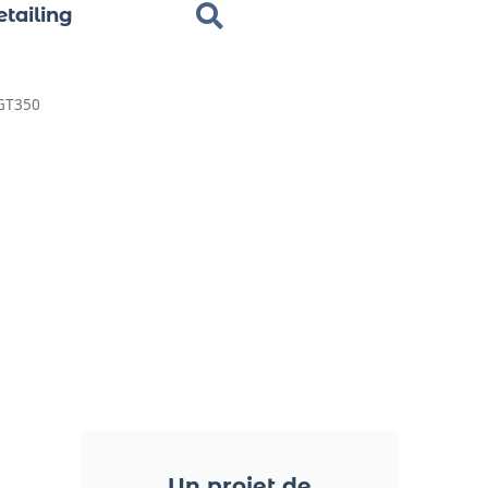
tailing
 GT350
Un projet de