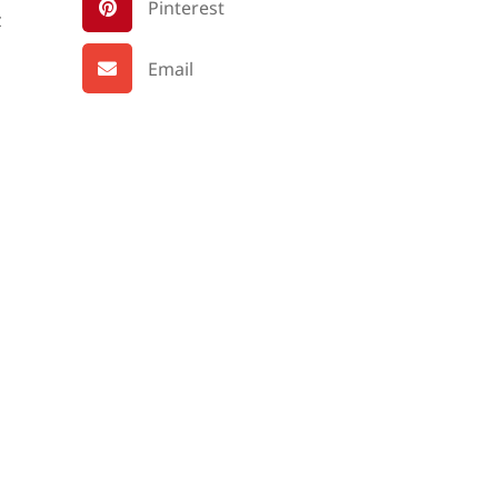
Pinterest
z
Email
n