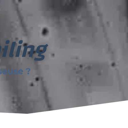
iling
seuse ?