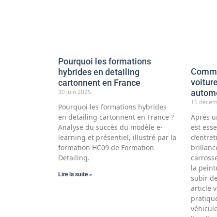
Pourquoi les formations
Commen
hybrides en detailing
voitur
cartonnent en France
30 juin 2025
automo
15 décem
Pourquoi les formations hybrides
en detailing cartonnent en France ?
Après u
Analyse du succès du modèle e-
est esse
learning et présentiel, illustré par la
d’entret
formation HC09 de Formation
brillanc
Detailing.
carrosse
la pein
Lire la suite »
subir de
article 
pratiqu
véhicul